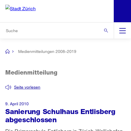
N
S
Zur Bereichsauswahl
Zur Hilfsnavigation
Zum Inhalt
Zur Suche
Suche
Global
Navigation
Medienmitteilungen 2008–2019
[no
title]
Medienmitteilung
Seite vorlesen
9. April 2010
Sanierung Schulhaus Entlisberg
abgeschlossen
Die Primarschule Entlisberg in Zürich-Wollishofen