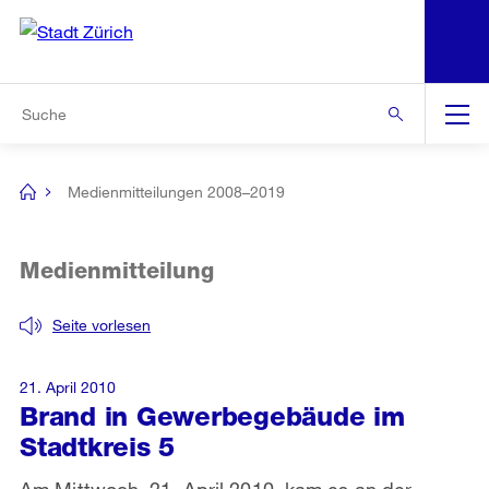
N
S
Zur Bereichsauswahl
Zur Hilfsnavigation
Zum Inhalt
Zur Suche
Suche
Global
Navigation
Medienmitteilungen 2008–2019
[no
title]
Medienmitteilung
Seite vorlesen
21. April 2010
Brand in Gewerbegebäude im
Stadtkreis 5
Am Mittwoch, 21. April 2010, kam es an der