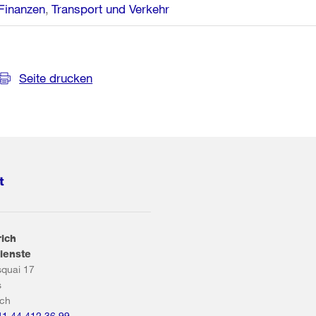
Finanzen
Transport und Verkehr
Seite drucken
t
rich
ienste
squai 17
s
ich
41 44 412 36 99