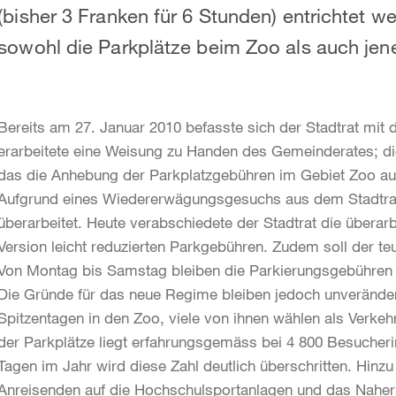
(bisher 3 Franken für 6 Stunden) entrichtet w
sowohl die Parkplätze beim Zoo als auch jene
Bereits am 27. Januar 2010 befasste sich der Stadtrat mi
erarbeitete eine Weisung zu Handen des Gemeinderates; dies 
das die Anhebung der Parkplatzgebühren im Gebiet Zoo auf 
Aufgrund eines Wiedererwägungsgesuchs aus dem Stadtrat
überarbeitet. Heute verabschiedete der Stadtrat die überar
Version leicht reduzierten Parkgebühren. Zudem soll der teu
Von Montag bis Samstag bleiben die Parkierungsgebühren 
Die Gründe für das neue Regime bleiben jedoch unveränder
Spitzentagen in den Zoo, viele von ihnen wählen als Verkeh
der Parkplätze liegt erfahrungsgemäss bei 4 800 Besucher
Tagen im Jahr wird diese Zahl deutlich überschritten. Hin
Anreisenden auf die Hochschulsportanlagen und das Naher