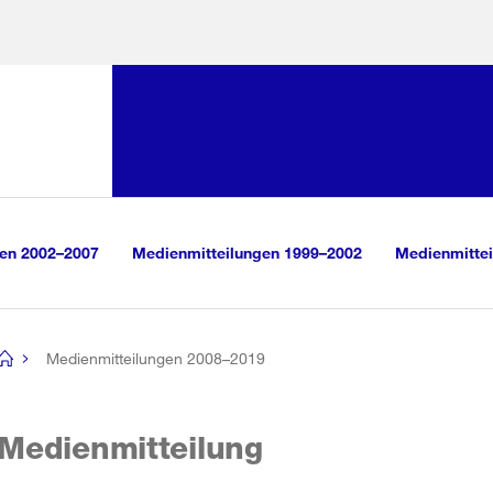
Sprunglink:
Navigation
sauswahl
vigation
m Inhalt
r Suche
gen 2002–2007
Medienmitteilungen 1999–2002
Medienmittei
Medienmitteilungen 2008–2019
[no
title]
Medienmitteilung