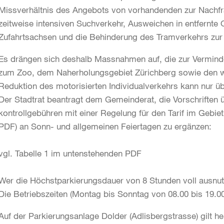
Missverhältnis des Angebots von vorhandenden zur Nachfr
zeitweise intensiven Suchverkehr, Ausweichen in entfernte 
Zufahrtsachsen und die Behinderung des Tramverkehrs zur
Es drängen sich deshalb Massnahmen auf, die zur Verminde
zum Zoo, dem Naherholungsgebiet Zürichberg sowie den wei
Reduktion des motorisierten Individualverkehrs kann nur üb
Der Stadtrat beantragt dem Gemeinderat, die Vorschriften 
kontrollgebühren mit einer Regelung für den Tarif im Gebie
PDF) an Sonn- und allgemeinen Feiertagen zu ergänzen:
vgl. Tabelle 1 im untenstehenden PDF
Wer die Höchstparkierungsdauer von 8 Stunden voll ausnutz
Die Betriebszeiten (Montag bis Sonntag von 08.00 bis 19.0
Auf der Parkierungsanlage Dolder (Adlisbergstrasse) gilt 