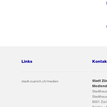
Links
Kontak
Stadt Zü
stadt-zuerich.ch/medien
Mediend
Stadthau
Stadthau
8001
Zür
Telefon
+