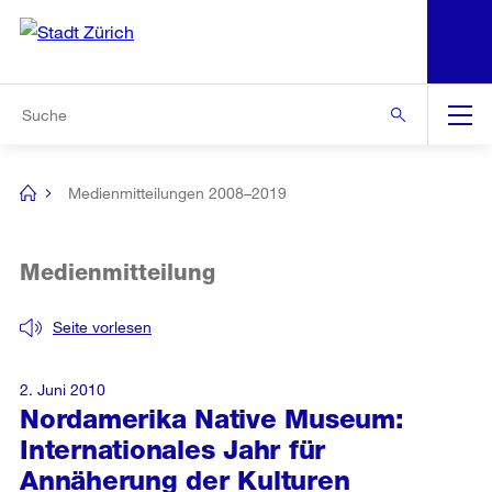
N
S
Zur Bereichsauswahl
Zur Hilfsnavigation
Zum Inhalt
Zur Suche
Suche
Global
Navigation
Medienmitteilungen 2008–2019
[no
title]
Medienmitteilung
Seite vorlesen
2. Juni 2010
Nordamerika Native Museum:
Internationales Jahr für
Annäherung der Kulturen