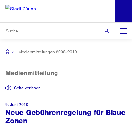
N
S
Zur Bereichsauswahl
Zur Hilfsnavigation
Zum Inhalt
Zur Suche
Suche
Global
Navigation
Medienmitteilungen 2008–2019
[no
title]
Medienmitteilung
Seite vorlesen
9. Juni 2010
Neue Gebührenregelung für Blaue
Zonen