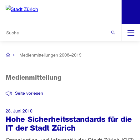
N
S
Zur Bereichsauswahl
Zur Hilfsnavigation
Zum Inhalt
Zur Suche
Suche
Global
Navigation
Medienmitteilungen 2008–2019
[no
title]
Medienmitteilung
Seite vorlesen
28. Juni 2010
Hohe Sicherheitsstandards für die
IT der Stadt Zürich
Organisation und Informatik der Stadt Zürich (OIZ)