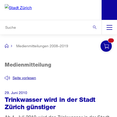
N
S
Zur Bereichsauswahl
Zur Hilfsnavigation
Zum Inhalt
Zur Suche
Suche
Global
Navigation
Medienmitteilungen 2008–2019
[no
title]
Medienmitteilung
Seite vorlesen
29. Juni 2010
Trinkwasser wird in der Stadt
Zürich günstiger
Ab 1. Juli 2010 wird das Trinkwasser in der Stadt