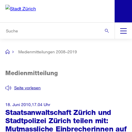
N
S
Zur Bereichsauswahl
Zur Hilfsnavigation
Zum Inhalt
Zur Suche
Suche
Global
Navigation
Medienmitteilungen 2008–2019
[no
title]
Medienmitteilung
Seite vorlesen
18. Juni 2010,17.04 Uhr
Staatsanwaltschaft Zürich und
Stadtpolizei Zürich teilen mit:
Mutmassliche Einbrecherinnen auf