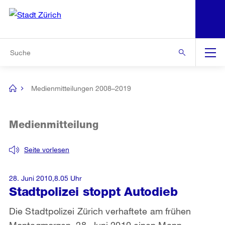
N
S
Zur Bereichsauswahl
Zur Hilfsnavigation
Zum Inhalt
Zur Suche
Suche
Global
Navigation
Medienmitteilungen 2008–2019
[no
title]
Medienmitteilung
Seite vorlesen
28. Juni 2010,8.05 Uhr
Stadtpolizei stoppt Autodieb
Die Stadtpolizei Zürich verhaftete am frühen
Montagmorgen, 28. Juni 2010 einen Mann,