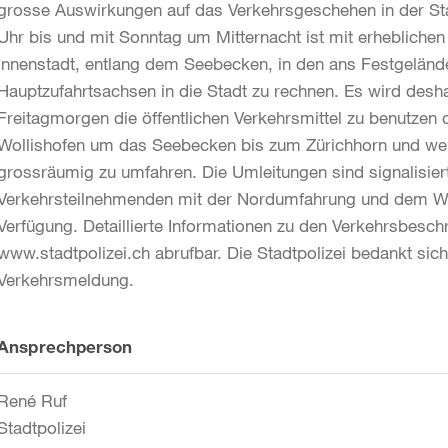
grosse Auswirkungen auf das Verkehrsgeschehen in der Sta
Uhr bis und mit Sonntag um Mitternacht ist mit erhebliche
Innenstadt, entlang dem Seebecken, in den ans Festgelän
Hauptzufahrtsachsen in die Stadt zu rechnen. Es wird desh
Freitagmorgen die öffentlichen Verkehrsmittel zu benutzen
Wollishofen um das Seebecken bis zum Zürichhorn und weite
grossräumig zu umfahren. Die Umleitungen sind signalisier
Verkehrsteilnehmenden mit der Nordumfahrung und dem We
Verfügung. Detaillierte Informationen zu den Verkehrsbes
www.stadtpolizei.ch abrufbar. Die Stadtpolizei bedankt sich
Verkehrsmeldung.
Weitere
Ansprechperson
Informationen
René Ruf
Stadtpolizei