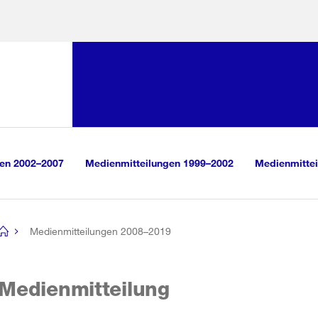
Sprunglink:
Navigation
sauswahl
vigation
m Inhalt
r Suche
gen 2002–2007
Medienmitteilungen 1999–2002
Medienmittei
Medienmitteilungen 2008–2019
[no
title]
Medienmitteilung