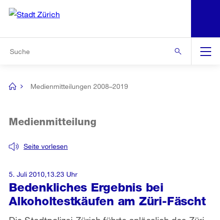
N
S
Zur Bereichsauswahl
Zur Hilfsnavigation
Zum Inhalt
Zur Suche
Suche
Global
Navigation
Medienmitteilungen 2008–2019
[no
title]
Medienmitteilung
Seite vorlesen
5. Juli 2010,13.23 Uhr
Bedenkliches Ergebnis bei
Alkoholtestkäufen am Züri-Fäscht
Die Stadtpolizei Zürich führte anlässlich des Züri-