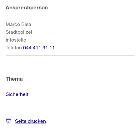
Weitere
Ansprechperson
Informationen
Marco Bisa
Stadtpolizei
Infostelle
Telefon
044 411 91 11
Thema
Sicherheit
Seite drucken