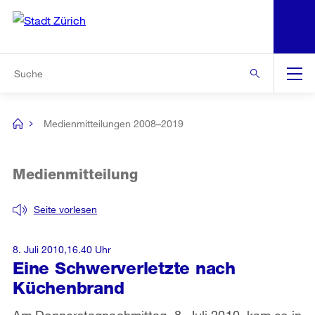
N
S
Zur Bereichsauswahl
Zur Hilfsnavigation
Zum Inhalt
Zur Suche
Suche
Global
Navigation
Medienmitteilungen 2008–2019
[no
title]
Medienmitteilung
Seite vorlesen
8. Juli 2010,16.40 Uhr
Eine Schwerverletzte nach
Küchenbrand
Am Donnerstagnachmittag, 8. Juli 2010, kam es in