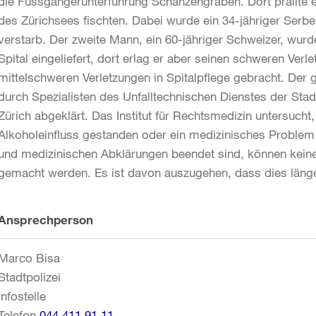
die Fussgängerunterführung Schanzengraben. Dort prallte e
des Zürichsees fischten. Dabei wurde ein 34-jähriger Serbe
verstarb. Der zweite Mann, ein 60-jähriger Schweizer, wurd
Spital eingeliefert, dort erlag er aber seinen schweren Ver
mittelschweren Verletzungen in Spitalpflege gebracht. Der 
durch Spezialisten des Unfalltechnischen Dienstes der Stadt
Zürich abgeklärt. Das Institut für Rechtsmedizin untersuch
Alkoholeinfluss gestanden oder ein medizinisches Problem z
und medizinischen Abklärungen beendet sind, können keine
gemacht werden. Es ist davon auszugehen, dass dies länge
Weitere
Ansprechperson
Informationen
Marco Bisa
Stadtpolizei
Infostelle
Telefon
044 411 91 11