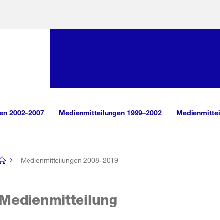
Sprunglink:
Navigation
sauswahl
vigation
m Inhalt
r Suche
gen 2002–2007
Medienmitteilungen 1999–2002
Medienmittei
Medienmitteilungen 2008–2019
[no
title]
Medienmitteilung