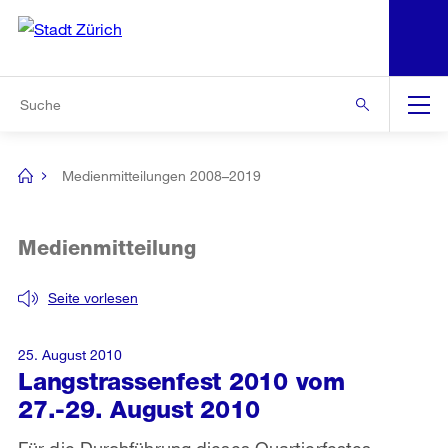
N
S
Zur Bereichsauswahl
Zur Hilfsnavigation
Zum Inhalt
Zur Suche
Suche
Global
Navigation
Medienmitteilungen 2008–2019
[no
title]
Medienmitteilung
Seite vorlesen
25. August 2010
Langstrassenfest 2010 vom
27.-29. August 2010
Für die Durchführung dieses Quartierfestes