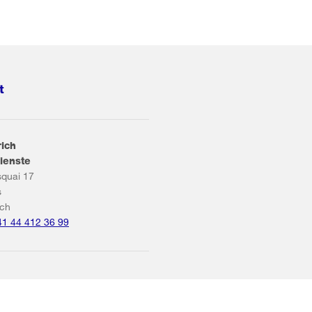
t
rich
ienste
squai 17
s
ich
41 44 412 36 99