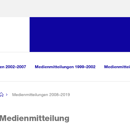
Sprunglink:
Navigation
sauswahl
vigation
m Inhalt
r Suche
gen 2002–2007
Medienmitteilungen 1999–2002
Medienmittei
Medienmitteilungen 2008–2019
[no
title]
Medienmitteilung