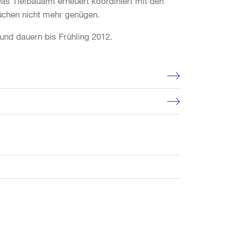
Das Tiefbauamt erneuert koordiniert mit den
üchen nicht mehr genügen.
und dauern bis Frühling 2012.