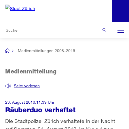
N
S
Zur Bereichsauswahl
Zur Hilfsnavigation
Zum Inhalt
Zur Suche
Suche
Global
Navigation
Medienmitteilungen 2008–2019
[no
title]
Medienmitteilung
Seite vorlesen
23. August 2010,11.39 Uhr
Räuberduo verhaftet
Die Stadtpolizei Zürich verhaftete in der Nacht
auf Samstag, 21. August 2010, im Kreis 1 zwei