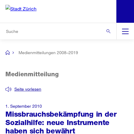
N
S
Zur Bereichsauswahl
Zur Hilfsnavigation
Zum Inhalt
Zur Suche
Suche
Global
Navigation
Medienmitteilungen 2008–2019
[no
title]
Medienmitteilung
Seite vorlesen
1. September 2010
Missbrauchsbekämpfung in der
Sozialhilfe: neue Instrumente
haben sich bewährt