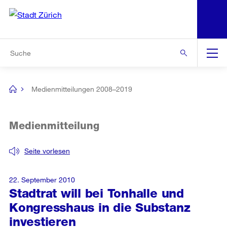
N
S
Zur Bereichsauswahl
Zur Hilfsnavigation
Zum Inhalt
Zur Suche
Suche
Global
Navigation
Medienmitteilungen 2008–2019
[no
title]
Medienmitteilung
Seite vorlesen
22. September 2010
Stadtrat will bei Tonhalle und
Kongresshaus in die Substanz
investieren