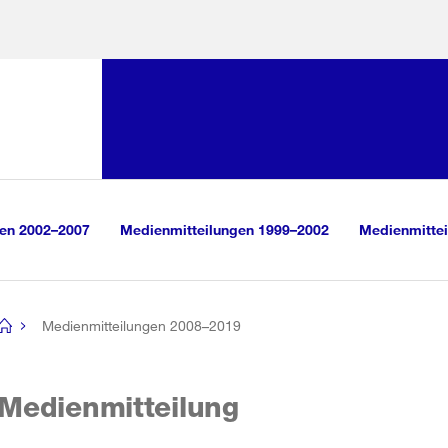
Sprunglink:
Navigation
sauswahl
vigation
m Inhalt
r Suche
gen 2002–2007
Medienmitteilungen 1999–2002
Medienmittei
Medienmitteilungen 2008–2019
[no
title]
Medienmitteilung