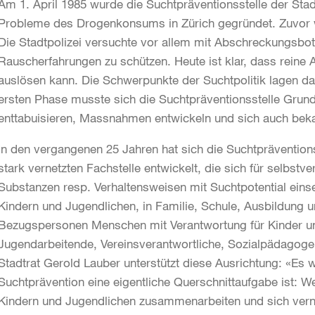
Am 1. April 1985 wurde die Suchtpräventionsstelle der Sta
Probleme des Drogenkonsums in Zürich gegründet. Zuvor 
Die Stadtpolizei versuchte vor allem mit Abschreckungsbot
Rauscherfahrungen zu schützen. Heute ist klar, dass reine
auslösen kann. Die Schwerpunkte der Suchtpolitik lagen da
ersten Phase musste sich die Suchtpräventionsstelle Grun
enttabuisieren, Massnahmen entwickeln und sich auch bek
In den vergangenen 25 Jahren hat sich die Suchtpräventionss
stark vernetzten Fachstelle entwickelt, die sich für selbs
Substanzen resp. Verhaltensweisen mit Suchtpotential einse
Kindern und Jugendlichen, in Familie, Schule, Ausbildung un
Bezugspersonen Menschen mit Verantwortung für Kinder un
Jugendarbeitende, Vereinsverantwortliche, Sozialpädagogen
Stadtrat Gerold Lauber unterstützt diese Ausrichtung: «Es 
Suchtprävention eine eigentliche Querschnittaufgabe ist: 
Kindern und Jugendlichen zusammenarbeiten und sich vernet