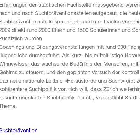
Erfahrungen der städtischen Fachstelle massgebend waren
nach und nach Suchtpräventionsstellen aufgebaut, die heute
Suchtpräventionsstelle kooperiert zudem mit vielen verschie
2009 direkt rund 2000 Eltern und 1500 Schülerinnen und Sch
Zusätzlich wurden
Coachings und Bildungsveranstaltungen mit rund 900 Fach
Jugendliche durchgeführt. Als kurz- bis mittelfristige Hera
Winnewisser das wachsende Bedürfnis der Menschen, mit M
Gehirns zu steuern, und den geplanten Versuch der kontroll
Das neue nationale Leitbild «Herausforderung Sucht» gibt 
kohärentere Suchtpolitik vor. «Ich will, dass Zürich weiterh
zukunftsorientierten Suchtpolitik leistet», verdeutlicht Sta
Thema.
Weitere
Suchtprävention
Informationen