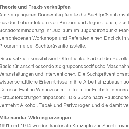
Theorie und Praxis verknüpfen
Am vergangenen Donnerstag feierte die Suchtpräventionss
aus den Lebensfeldern von Kindern und Jugendlichen, aus P
Schadensminderung ihr Jubiläum im Jugendtreffpunkt Plane
verschiedenen Workshops und Referaten einen Einblick in 
Programme der Suchtpräventionsstelle.
Grundsätzlich sensibilisiert Öffentlichkeitsarbeit die Bevöl
Basis für anschliessende zielgruppenspezifische Massnah
Veranstaltungen und Interventionen. Die Suchtpräventionsste
wissenschaftliche Erkenntnisse in ihre Arbeit einzubauen 
Gemäss Eveline Winnewisser, Leiterin der Fachstelle muss
Herausforderungen anpassen: «Die Suche nach Rauscherleb
vermehrt Alkohol, Tabak und Partydrogen und die damit v
Miteinander Wirkung erzeugen
1991 und 1994 wurden kantonale Konzepte zur Suchtprävent