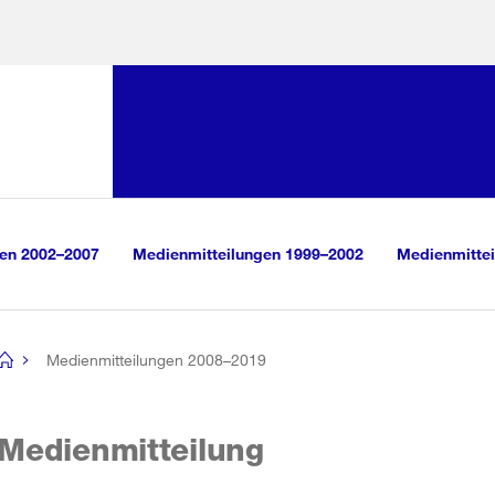
Sprunglink:
Navigation
sauswahl
vigation
m Inhalt
r Suche
gen 2002–2007
Medienmitteilungen 1999–2002
Medienmittei
Medienmitteilungen 2008–2019
[no
title]
Medienmitteilung