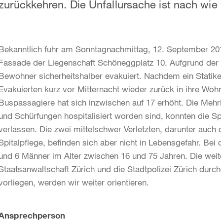
zurückkehren. Die Unfallursache ist nach wie 
Bekanntlich fuhr am Sonntagnachmittag, 12. September 2010
Fassade der Liegenschaft Schöneggplatz 10. Aufgrund de
Bewohner sicherheitshalber evakuiert. Nachdem ein Statike
Evakuierten kurz vor Mitternacht wieder zurück in ihre Woh
Buspassagiere hat sich inzwischen auf 17 erhöht. Die Mehrh
und Schürfungen hospitalisiert worden sind, konnten die S
verlassen. Die zwei mittelschwer Verletzten, darunter auch 
Spitalpflege, befinden sich aber nicht in Lebensgefahr. Bei
und 6 Männer im Alter zwischen 16 und 75 Jahren. Die wei
Staatsanwaltschaft Zürich und die Stadtpolizei Zürich durc
vorliegen, werden wir weiter orientieren.
Weitere
Ansprechperson