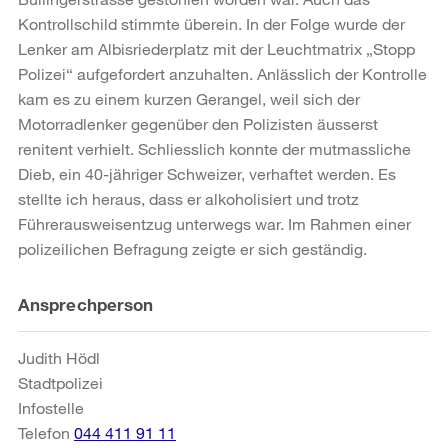
Kontrollschild stimmte überein. In der Folge wurde der
Lenker am Albisriederplatz mit der Leuchtmatrix „Stopp
Polizei“ aufgefordert anzuhalten. Anlässlich der Kontrolle
kam es zu einem kurzen Gerangel, weil sich der
Motorradlenker gegenüber den Polizisten äusserst
renitent verhielt. Schliesslich konnte der mutmassliche
Dieb, ein 40-jähriger Schweizer, verhaftet werden. Es
stellte ich heraus, dass er alkoholisiert und trotz
Führerausweisentzug unterwegs war. Im Rahmen einer
polizeilichen Befragung zeigte er sich geständig.
Weitere
Ansprechperson
Informationen
Judith Hödl
Stadtpolizei
Infostelle
Telefon
044 411 91 11