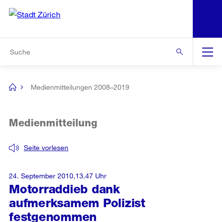
N
S
Zur Bereichsauswahl
Zur Hilfsnavigation
Zum Inhalt
Zur Suche
Suche
Global
Navigation
Medienmitteilungen 2008–2019
[no
title]
Medienmitteilung
Seite vorlesen
24. September 2010,13.47 Uhr
Motorraddieb dank
aufmerksamem Polizist
festgenommen