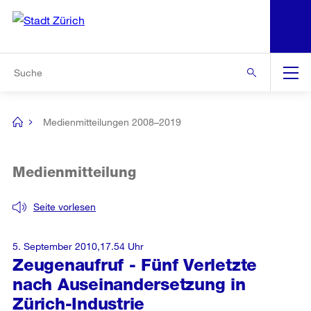
N
S
Zur Bereichsauswahl
Zur Hilfsnavigation
Zum Inhalt
Zur Suche
Suche
Global
Navigation
Medienmitteilungen 2008–2019
[no
title]
Medienmitteilung
Seite vorlesen
5. September 2010,17.54 Uhr
Zeugenaufruf - Fünf Verletzte
nach Auseinandersetzung in
Zürich-Industrie