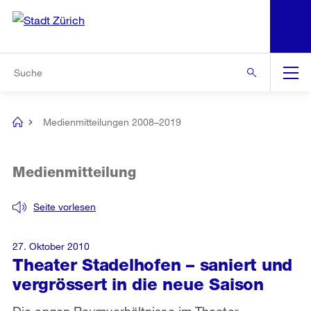
N
S
Zur Bereichsauswahl
Zur Hilfsnavigation
Zum Inhalt
Zur Suche
Suche
Global
Navigation
Medienmitteilungen 2008–2019
[no
title]
Medienmitteilung
Seite vorlesen
27. Oktober 2010
Theater Stadelhofen – saniert und
vergrössert in die neue Saison
Die engen Raumverhältnisse im Theater