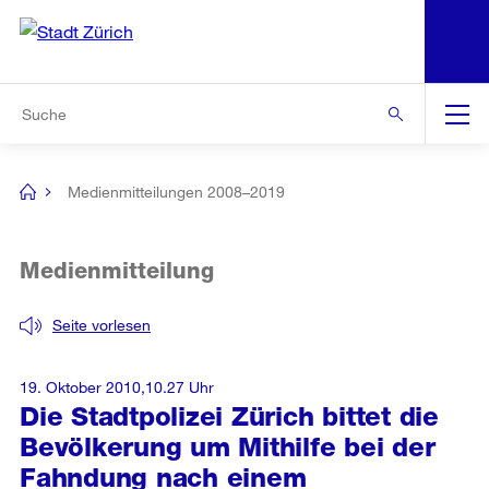
N
S
Zur Bereichsauswahl
Zur Hilfsnavigation
Zum Inhalt
Zur Suche
Suche
Global
Navigation
Medienmitteilungen 2008–2019
[no
title]
Medienmitteilung
Seite vorlesen
19. Oktober 2010,10.27 Uhr
Die Stadtpolizei Zürich bittet die
Bevölkerung um Mithilfe bei der
Fahndung nach einem