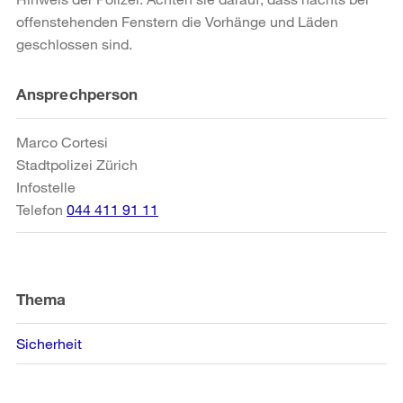
offenstehenden Fenstern die Vorhänge und Läden
geschlossen sind.
Weitere
Ansprechperson
Informationen
Marco Cortesi
Stadtpolizei Zürich
Infostelle
Telefon
044 411 91 11
Thema
Sicherheit