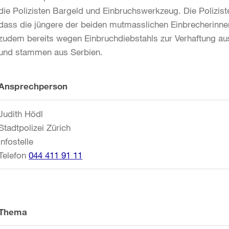
die Polizisten Bargeld und Einbruchswerkzeug. Die Polizisten
dass die jüngere der beiden mutmasslichen Einbrecherinnen 
zudem bereits wegen Einbruchdiebstahls zur Verhaftung a
und stammen aus Serbien.
Weitere
Ansprechperson
Informationen
Judith Hödl
Stadtpolizei Zürich
Infostelle
Telefon
044 411 91 11
Thema