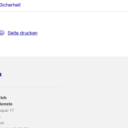
Sicherheit
Seite drucken
t
rich
ienste
squai 17
s
ich