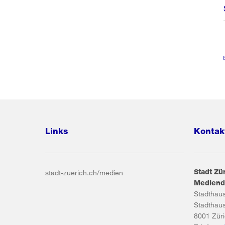
Links
Kontak
Stadt Zü
stadt-zuerich.ch/medien
Mediend
Stadthau
Stadthau
8001
Zür