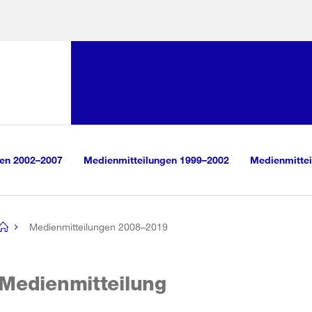
Sprunglink:
Navigation
sauswahl
vigation
m Inhalt
r Suche
gen 2002–2007
Medienmitteilungen 1999–2002
Medienmittei
Medienmitteilungen 2008–2019
[no
title]
Medienmitteilung