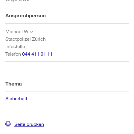
Weitere
Ansprechperson
Informationen
Michael Wirz
Stadtpolizei Zürich
Infostelle
Telefon
044 411 91 11
Thema
Sicherheit
Seite drucken