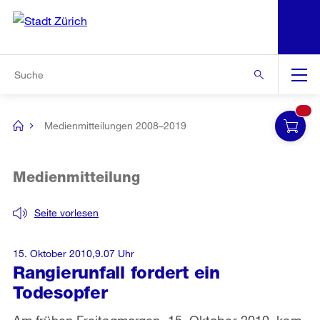
N
S
Zur Bereichsauswahl
Zur Hilfsnavigation
Zum Inhalt
Zur Suche
Suche
Global
Navigation
Medienmitteilungen 2008–2019
[no
title]
Medienmitteilung
Seite vorlesen
15. Oktober 2010,9.07 Uhr
Rangierunfall fordert ein
Todesopfer
Am frühen Freitagmorgen, 15. Oktober 2010, kam