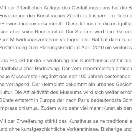
Mit der öffentlichen Auflage des Gestaltungsplans hat die 
Erweiterung des Kunsthauses Zürich zu äussern. Im Rahm
«Einwendungen» gesammelt. Diese können in die endgültig
sind aber keine Rechtsmittel. Der Stadtrat wird dem Gemei
zum Mitwirkungsverfahren vorlegen. Der Rat hat dann zu en
Zustimmung zum Planungskredit im April 2010 ein weiteres
Das Projekt für die Erweiterung des Kunsthauses ist für die
städtebaulicher Bedeutung. Der vom renommierten britisch
neue Museumsteil ergänzt das seit 100 Jahren bestehend
hervorragend. Der Heimplatz bekommt ein urbanes Gesicht 
Kultur. Die Attraktivität des Museums wird sich weiter er
Bührle entsteht in Europa der nach Paris bedeutendste Sc
Impressionismus. Zudem wird sehr viel mehr Kunst ab den 
Mit der Erweiterung stärkt das Kunsthaus seine traditionell
und ohne kunstgeschichtliche Vorkenntnisse. Bisherige u