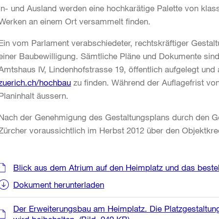
In- und Ausland werden eine hochkarätige Palette von kla
Werken an einem Ort versammelt finden.
Ein vom Parlament verabschiedeter, rechtskräftiger Gestalt
einer Baubewilligung. Sämtliche Pläne und Dokumente sin
Amtshaus IV, Lindenhofstrasse 19, öffentlich aufgelegt und 
zuerich.ch/hochbau
zu finden. Während der Auflagefrist vo
Planinhalt äussern.
Nach der Genehmigung des Gestaltungsplans durch den Ge
Zürcher voraussichtlich im Herbst 2012 über den Objektkre
Weitere
Blick aus dem Atrium auf den Heimplatz und das best
Informationen
Dokument herunterladen
Der Erweiterungsbau am Heimplatz. Die Platzgestaltung 