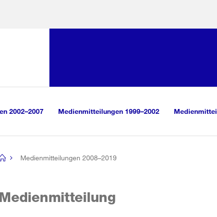
Sprunglink:
Navigation
sauswahl
vigation
m Inhalt
r Suche
gen 2002–2007
Medienmitteilungen 1999–2002
Medienmittei
Medienmitteilungen 2008–2019
[no
title]
Medienmitteilung