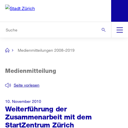
N
S
Zur Bereichsauswahl
Zur Hilfsnavigation
Zum Inhalt
Zur Suche
Suche
Global
Navigation
Medienmitteilungen 2008–2019
[no
title]
Medienmitteilung
Seite vorlesen
10. November 2010
Weiterführung der
Zusammenarbeit mit dem
StartZentrum Zürich