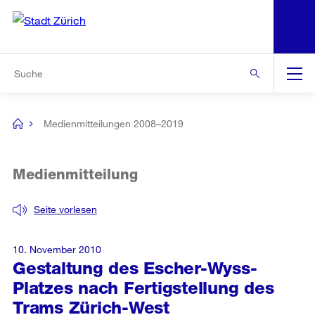
N
S
Zur Bereichsauswahl
Zur Hilfsnavigation
Zum Inhalt
Zur Suche
Suche
Global
Navigation
Medienmitteilungen 2008–2019
[no
title]
Medienmitteilung
Seite vorlesen
10. November 2010
Gestaltung des Escher-Wyss-
Platzes nach Fertigstellung des
Trams Zürich-West