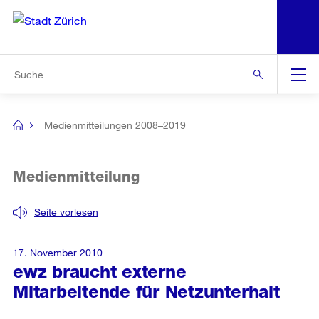
N
S
Zur Bereichsauswahl
Zur Hilfsnavigation
Zum Inhalt
Zur Suche
Suche
Global
Navigation
Medienmitteilungen 2008–2019
[no
title]
Medienmitteilung
Seite vorlesen
17. November 2010
ewz braucht externe
Mitarbeitende für Netzunterhalt