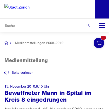
N
S
Zur Bereichsauswahl
Zur Hilfsnavigation
Zum Inhalt
Zur Suche
Suche
Global
Navigation
Medienmitteilungen 2008–2019
[no
title]
Medienmitteilung
Seite vorlesen
15. November 2010,8.15 Uhr
Bewaffneter Mann in Spital im
Kreis 8 eingedrungen
Am Montagabend, 15. November 2010, versuchte