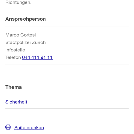
Richtungen.
Weitere
Ansprechperson
Informationen
Marco Cortesi
Stadtpolizei Zürich
Infostelle
Telefon
044 411 91 11
Thema
Sicherheit
Seite drucken