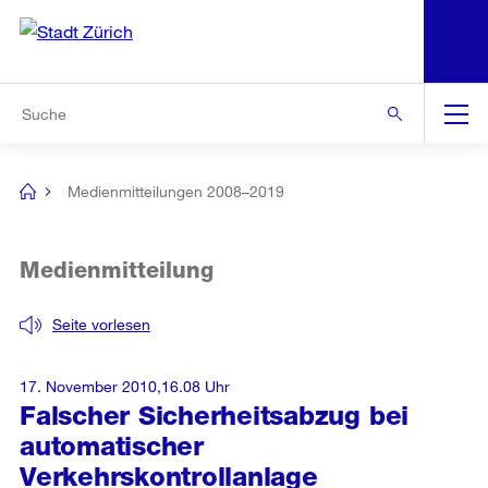
N
S
Zur Bereichsauswahl
Zur Hilfsnavigation
Zum Inhalt
Zur Suche
Suche
Global
Navigation
Medienmitteilungen 2008–2019
[no
title]
Medienmitteilung
Seite vorlesen
17. November 2010,16.08 Uhr
Falscher Sicherheitsabzug bei
automatischer
Verkehrskontrollanlage