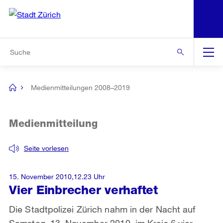
N
S
Zur Bereichsauswahl
Zur Hilfsnavigation
Zum Inhalt
Zur Suche
Suche
Global
Navigation
Medienmitteilungen 2008–2019
[no
title]
Medienmitteilung
Seite vorlesen
15. November 2010,12.23 Uhr
Vier Einbrecher verhaftet
Die Stadtpolizei Zürich nahm in der Nacht auf
Samstag, 13. November 2010, im Kreis 6 vier