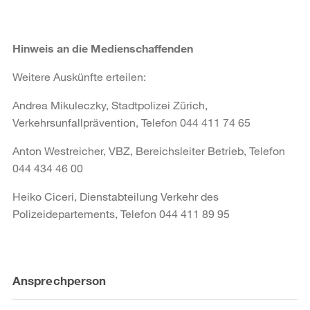
Hinweis an die Medienschaffenden
Weitere Auskünfte erteilen:
Andrea Mikuleczky, Stadtpolizei Zürich,
Verkehrsunfallprävention, Telefon 044 411 74 65
Anton Westreicher, VBZ, Bereichsleiter Betrieb, Telefon
044 434 46 00
Heiko Ciceri, Dienstabteilung Verkehr des
Polizeidepartements, Telefon 044 411 89 95
Weitere
Ansprechperson
Informationen