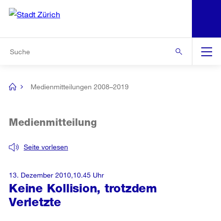
N
S
Zur Bereichsauswahl
Zur Hilfsnavigation
Zum Inhalt
Zur Suche
Suche
Global
Navigation
Medienmitteilungen 2008–2019
[no
title]
Medienmitteilung
Seite vorlesen
13. Dezember 2010,10.45 Uhr
Keine Kollision, trotzdem
Verletzte