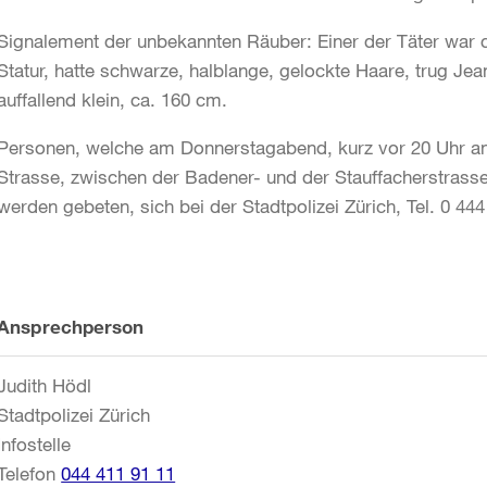
Signalement der unbekannten Räuber: Einer der Täter war c
Statur, hatte schwarze, halblange, gelockte Haare, trug Jea
auffallend klein, ca. 160 cm.
Personen, welche am Donnerstagabend, kurz vor 20 Uhr an 
Strasse, zwischen der Badener- und der Stauffacherstras
werden gebeten, sich bei der Stadtpolizei Zürich, Tel. 0 44
Weitere
Ansprechperson
Informationen
Judith Hödl
Stadtpolizei Zürich
Infostelle
Telefon
044 411 91 11