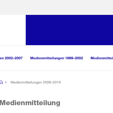
Sprunglink:
Navigation
sauswahl
vigation
m Inhalt
r Suche
gen 2002–2007
Medienmitteilungen 1999–2002
Medienmittei
Medienmitteilungen 2008–2019
[no
title]
Medienmitteilung