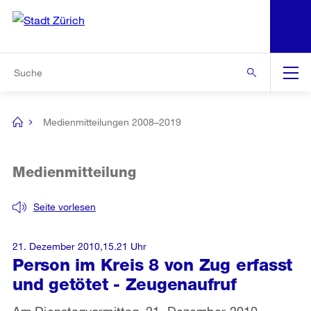
N
S
Zur Bereichsauswahl
Zur Hilfsnavigation
Zum Inhalt
Zur Suche
Suche
Global
Navigation
Medienmitteilungen 2008–2019
[no
title]
Medienmitteilung
Seite vorlesen
21. Dezember 2010,15.21 Uhr
Person im Kreis 8 von Zug erfasst
und getötet - Zeugenaufruf
Am Dienstagvormittag, 21. Dezember 2010,