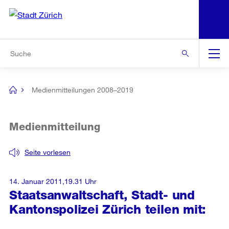
N
S
Zur Bereichsauswahl
Zur Hilfsnavigation
Zum Inhalt
Zur Suche
Suche
Global
Navigation
Medienmitteilungen 2008–2019
[no
title]
Medienmitteilung
Seite vorlesen
14. Januar 2011,19.31 Uhr
Staatsanwaltschaft, Stadt- und
Kantonspolizei Zürich teilen mit: