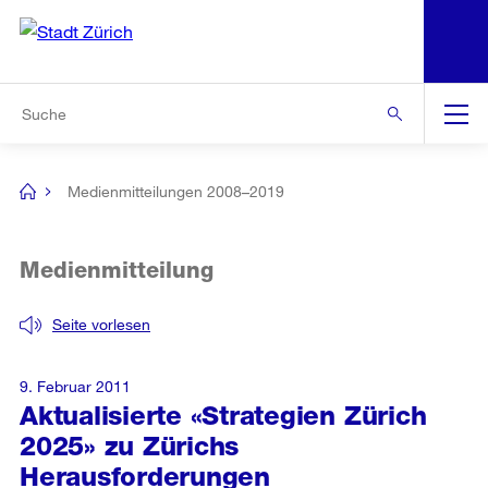
N
S
Zur Bereichsauswahl
Zur Hilfsnavigation
Zum Inhalt
Zur Suche
Suche
Global
Navigation
Medienmitteilungen 2008–2019
[no
title]
Medienmitteilung
Seite vorlesen
9. Februar 2011
Aktualisierte «Strategien Zürich
2025» zu Zürichs
Herausforderungen