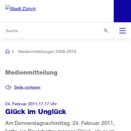
N
S
Zur Bereichsauswahl
Zur Hilfsnavigation
Zum Inhalt
Zur Suche
Suche
Global
Navigation
Medienmitteilungen 2008–2019
[no
title]
Medienmitteilung
Seite vorlesen
24. Februar 2011,17.17 Uhr
Glück im Unglück
Am Donnerstagnachmittag, 24. Februar 2011,
hatte ein Bauarbeiter grosses Glück, als er im