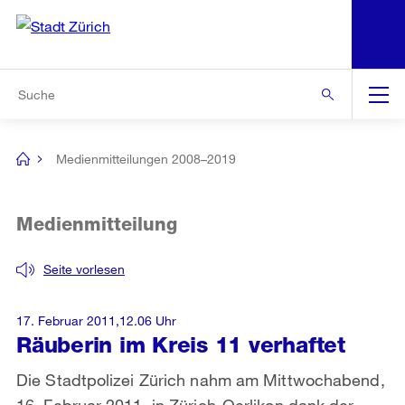
N
S
Zur Bereichsauswahl
Zur Hilfsnavigation
Zum Inhalt
Zur Suche
Suche
Global
Navigation
Medienmitteilungen 2008–2019
[no
title]
Medienmitteilung
Seite vorlesen
17. Februar 2011,12.06 Uhr
Räuberin im Kreis 11 verhaftet
Die Stadtpolizei Zürich nahm am Mittwochabend,
16. Februar 2011, in Zürich-Oerlikon dank der