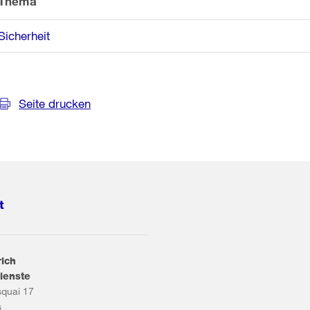
Thema
Sicherheit
Seite drucken
t
rich
ienste
squai 17
s