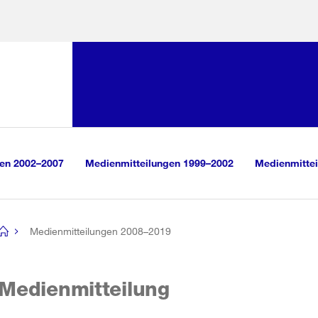
Sprunglink:
Navigation
sauswahl
vigation
m Inhalt
r Suche
gen 2002–2007
Medienmitteilungen 1999–2002
Medienmittei
Medienmitteilungen 2008–2019
[no
title]
Medienmitteilung