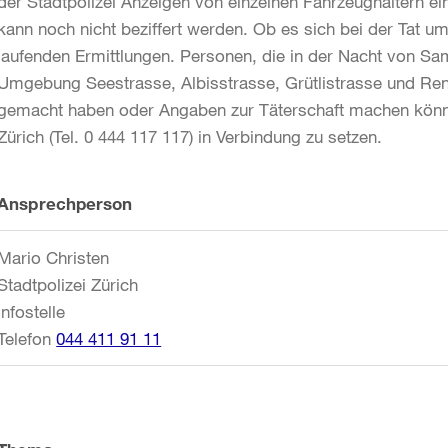
der Stadtpolizei Anzeigen von einzelnen Fahrzeughaltern e
kann noch nicht beziffert werden. Ob es sich bei der Tat u
laufenden Ermittlungen. Personen, die in der Nacht von Sam
Umgebung Seestrasse, Albisstrasse, Grütlistrasse und R
gemacht haben oder Angaben zur Täterschaft machen könne
Zürich (Tel. 0 444 117 117) in Verbindung zu setzen.
Weitere
Ansprechperson
Informationen
Mario Christen
Stadtpolizei Zürich
Infostelle
Telefon
044 411 91 11