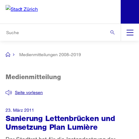
N
S
Zur Bereichsauswahl
Zur Hilfsnavigation
Zum Inhalt
Zur Suche
Suche
Global
Navigation
Medienmitteilungen 2008–2019
[no
title]
Medienmitteilung
Seite vorlesen
23. März 2011
Sanierung Lettenbrücken und
Umsetzung Plan Lumière
Der Stadtrat hat für die Instandsetzung der