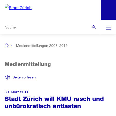
N
S
Zur Bereichsauswahl
Zur Hilfsnavigation
Zum Inhalt
Zur Suche
Suche
Global
Navigation
Medienmitteilungen 2008–2019
[no
title]
Medienmitteilung
Seite vorlesen
30. März 2011
Stadt Zürich will KMU rasch und
unbürokratisch entlasten