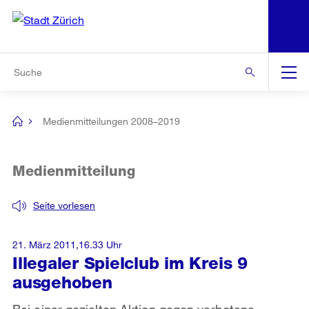
N
S
Zur Bereichsauswahl
Zur Hilfsnavigation
Zum Inhalt
Zur Suche
Suche
Global
Navigation
Medienmitteilungen 2008–2019
[no
title]
Medienmitteilung
Seite vorlesen
21. März 2011,16.33 Uhr
Illegaler Spielclub im Kreis 9
ausgehoben
Bei einer gezielten Aktion gegen verbotene