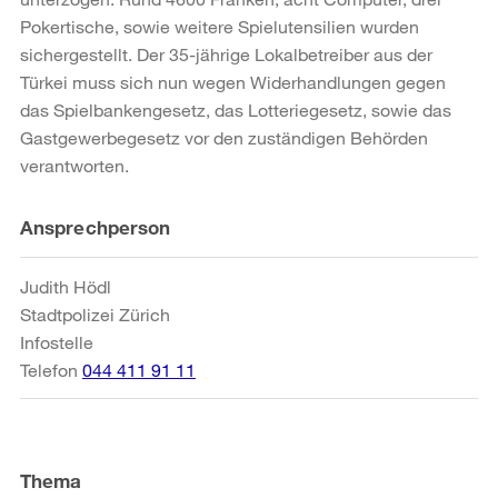
Pokertische, sowie weitere Spielutensilien wurden
sichergestellt. Der 35-jährige Lokalbetreiber aus der
Türkei muss sich nun wegen Widerhandlungen gegen
das Spielbankengesetz, das Lotteriegesetz, sowie das
Gastgewerbegesetz vor den zuständigen Behörden
verantworten.
Weitere
Ansprechperson
Informationen
Judith Hödl
Stadtpolizei Zürich
Infostelle
Telefon
044 411 91 11
Thema