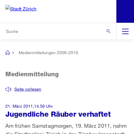
N
S
Zur Bereichsauswahl
Zur Hilfsnavigation
Zum Inhalt
Zur Suche
Suche
Global
Navigation
Medienmitteilungen 2008–2019
[no
title]
Medienmitteilung
Seite vorlesen
21. März 2011,14.56 Uhr
Jugendliche Räuber verhaftet
Am frühen Samstagmorgen, 19. März 2011, nahm
die Stadtpolizei Zürich in der Zürcher Innenstadt