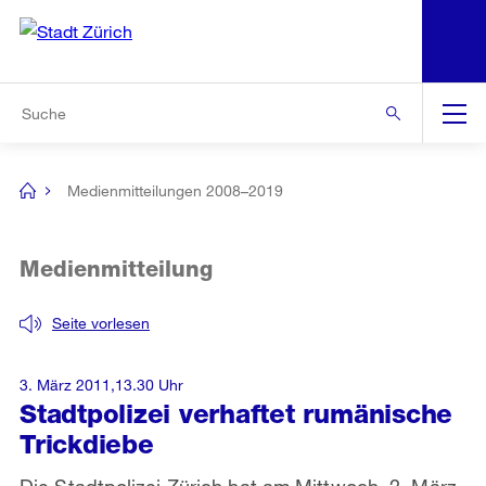
N
S
Zur Bereichsauswahl
Zur Hilfsnavigation
Zum Inhalt
Zur Suche
Suche
Global
Navigation
Medienmitteilungen 2008–2019
[no
title]
Medienmitteilung
Seite vorlesen
3. März 2011,13.30 Uhr
Stadtpolizei verhaftet rumänische
Trickdiebe
Die Stadtpolizei Zürich hat am Mittwoch, 2. März