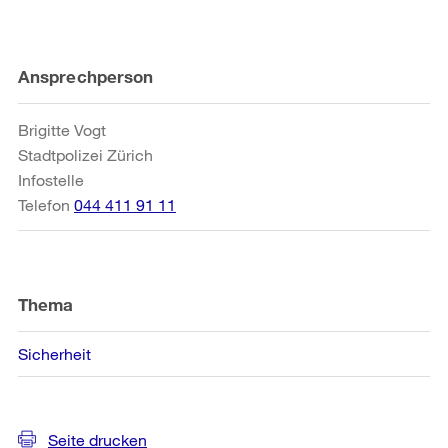
Weitere
Ansprechperson
Informationen
Brigitte Vogt
Stadtpolizei Zürich
Infostelle
Telefon
044 411 91 11
Thema
Sicherheit
Seite drucken