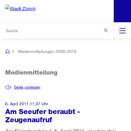
N
S
Zur Bereichsauswahl
Zur Hilfsnavigation
Zum Inhalt
Zur Suche
Suche
Global
Navigation
Medienmitteilungen 2008–2019
[no
title]
Medienmitteilung
Seite vorlesen
6. April 2011,11.07 Uhr
Am Seeufer beraubt -
Zeugenaufruf
Am Dienstagabend, 5. April 2011, wurden drei