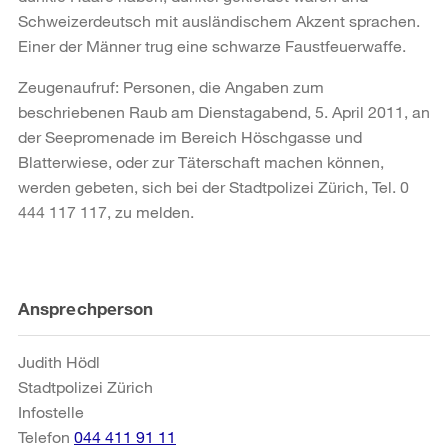
Schweizerdeutsch mit ausländischem Akzent sprachen.
Einer der Männer trug eine schwarze Faustfeuerwaffe.
Zeugenaufruf: Personen, die Angaben zum
beschriebenen Raub am Dienstagabend, 5. April 2011, an
der Seepromenade im Bereich Höschgasse und
Blatterwiese, oder zur Täterschaft machen können,
werden gebeten, sich bei der Stadtpolizei Zürich, Tel. 0
444 117 117, zu melden.
Weitere
Ansprechperson
Informationen
Judith Hödl
Stadtpolizei Zürich
Infostelle
Telefon
044 411 91 11