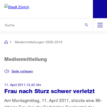
N
S
Zur Bereichsauswahl
Zur Hilfsnavigation
Zum Inhalt
Zur Suche
Suche
Global
Navigation
Medienmitteilungen 2008–2019
[no
title]
Medienmitteilung
Seite vorlesen
11. April 2011,13.42 Uhr
Frau nach Sturz schwer verletzt
Am Montagmittag, 11. April 2011, stürzte eine 86-
jährige Frau bei der Endstation Frankental der