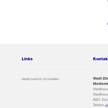
Links
Kontak
Stadt Zü
stadt-zuerich.ch/medien
Mediend
Stadthau
Stadthau
8001
Zür
Telefon
+