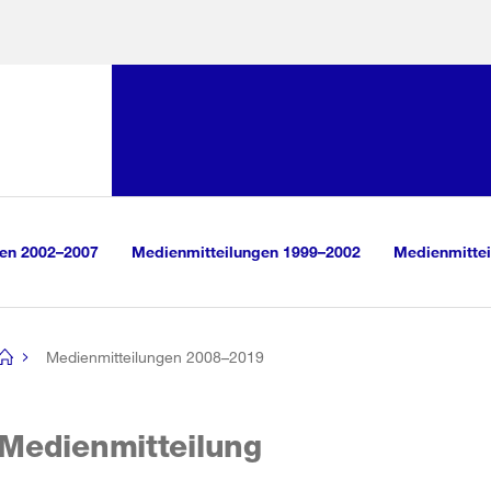
Sprunglink:
Navigation
sauswahl
vigation
m Inhalt
r Suche
gen 2002–2007
Medienmitteilungen 1999–2002
Medienmittei
Medienmitteilungen 2008–2019
[no
title]
Medienmitteilung