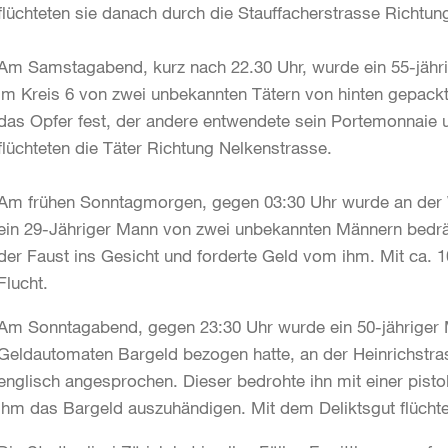
flüchteten sie danach durch die Stauffacherstrasse Richtu
Am Samstagabend, kurz nach 22.30 Uhr, wurde ein 55-jähr
im Kreis 6 von zwei unbekannten Tätern von hinten gepackt 
das Opfer fest, der andere entwendete sein Portemonnaie u
flüchteten die Täter Richtung Nelkenstrasse.
Am frühen Sonntagmorgen, gegen 03:30 Uhr wurde an de
ein 29-Jähriger Mann von zwei unbekannten Männern bedräng
der Faust ins Gesicht und forderte Geld vom ihm. Mit ca. 1
Flucht.
Am Sonntagabend, gegen 23:30 Uhr wurde ein 50-jähriger 
Geldautomaten Bargeld bezogen hatte, an der Heinrichst
englisch angesprochen. Dieser bedrohte ihn mit einer pisto
ihm das Bargeld auszuhändigen. Mit dem Deliktsgut flüchte