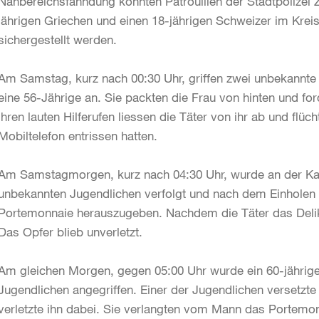
Nahbereichsfahndung konnten Patrouillen der Stadtpolizei 
jährigen Griechen und einen 18-jährigen Schweizer im Krei
sichergestellt werden.
Am Samstag, kurz nach 00:30 Uhr, griffen zwei unbekannte
eine 56-Jährige an. Sie packten die Frau von hinten und for
ihren lauten Hilferufen liessen die Täter von ihr ab und fl
Mobiltelefon entrissen hatten.
Am Samstagmorgen, kurz nach 04:30 Uhr, wurde an der Kalk
unbekannten Jugendlichen verfolgt und nach dem Einholen a
Portemonnaie herauszugeben. Nachdem die Täter das Delikts
Das Opfer blieb unverletzt.
Am gleichen Morgen, gegen 05:00 Uhr wurde ein 60-jährig
Jugendlichen angegriffen. Einer der Jugendlichen versetzt
verletzte ihn dabei. Sie verlangten vom Mann das Portemon