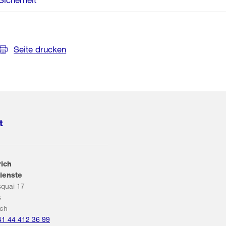
Seite drucken
t
rich
ienste
squai 17
s
ich
41 44 412 36 99