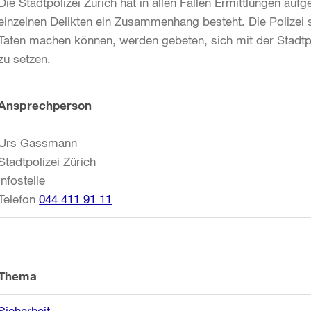
Die Stadtpolizei Zürich hat in allen Fällen Ermittlungen a
einzelnen Delikten ein Zusammenhang besteht. Die Polizei
Taten machen können, werden gebeten, sich mit der Stadtpol
zu setzen.
Weitere
Ansprechperson
Informationen
Urs Gassmann
Stadtpolizei Zürich
Infostelle
Telefon
044 411 91 11
Thema
Sicherheit