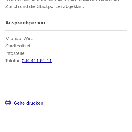
Zürich und die Stadtpolizei abgeklärt.
Weitere
Ansprechperson
Informationen
Michael Wirz
Stadtpolizei
Infostelle
Telefon
044 411 91 11
Seite drucken