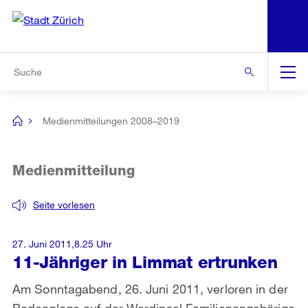
N
S
Zur Bereichsauswahl
Zur Hilfsnavigation
Zum Inhalt
Zur Suche
Suche
Global
Navigation
Medienmitteilungen 2008–2019
[no
title]
Medienmitteilung
Seite vorlesen
27. Juni 2011,8.25 Uhr
11-Jähriger in Limmat ertrunken
Am Sonntagabend, 26. Juni 2011, verloren in der
Badeanlage auf der Werdinsel Familienangehörige